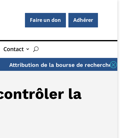
Faire un don
Adhérer
Contact
Q
tribution de la bourse de recherche AFG 2026
U
ontrôler la