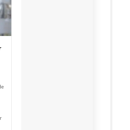
r
e
de
r