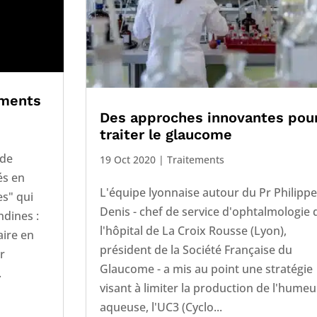
aments
Des approches innovantes pou
traiter le glaucome
ode
19 Oct 2020
|
Traitements
és en
L'équipe lyonnaise autour du Pr Philipp
es" qui
Denis - chef de service d'ophtalmologie 
ndines :
l'hôpital de La Croix Rousse (Lyon),
aire en
président de la Société Française du
r
Glaucome - a mis au point une stratégie
.
visant à limiter la production de l'humeu
aqueuse, l'UC3 (Cyclo...