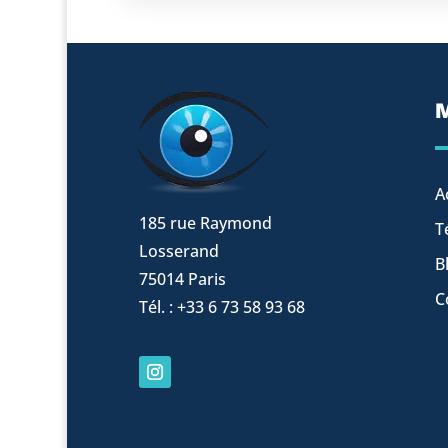
A
185 rue Raymond
T
Losserand
B
75014 Paris
C
Tél. : +33 6 73 58 93 68