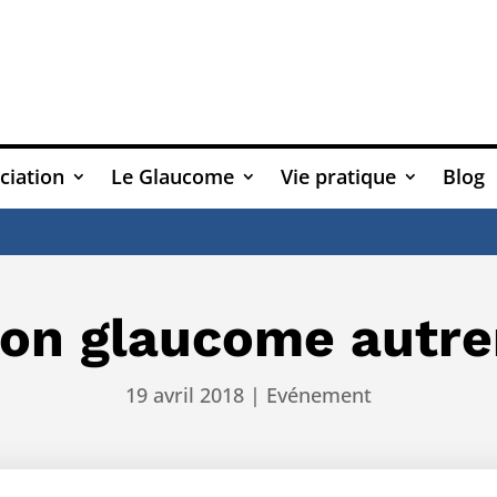
ciation
Le Glaucome
Vie pratique
Blog
At
son glaucome aut
19 avril 2018
|
Evénement