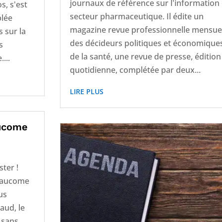
journaux de référence sur l'information
s, s'est
secteur pharmaceutique. Il édite un
blée
magazine revue professionnelle mensue
s sur la
des décideurs politiques et économique
s
de la santé, une revue de presse, édition
...
quotidienne, complétée par deux...
LIRE PLUS
aucome
ster !
glaucome
us
aud, le
 sans