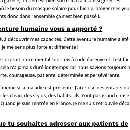
azelle, on s’en est bien sorti !.Il a fallu aussi gérer les
’où le besoin du masque solaire pour bien protéger mes yeu
ents donc dans l’ensemble ça s’est bien passé !.
venture humaine vous a apporté ?
té, à découvrir mes capacités. Cette aventure humaine a été
, je me sens plus forte et différente !
e corps et notre mental sont mis à rude épreuve et il est fac
cela n’a jamais duré longtemps car nous savions toujours 
rte, courageuse, patiente, déterminée et persévérante.
e » même si la maladie est présente. J’ai croisé des enfants qu
lles d’eau, des stylos, des habits…ils n’ont pas grand chose
 Quand je suis rentrée en France, je me suis
retrouvée déca
ue tu souhaites adresser aux patients de