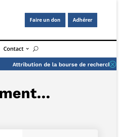
Faire un don
Adhérer
Contact
Q
tribution de la bourse de recherche AFG 2026
U
rement…