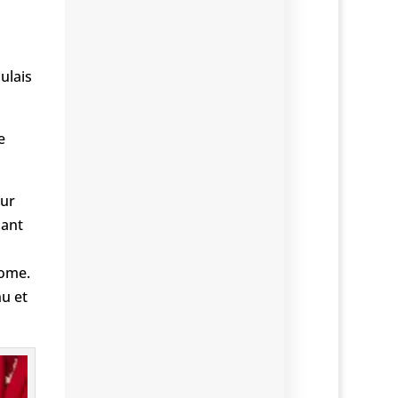
ulais
e
our
sant
come.
nu et