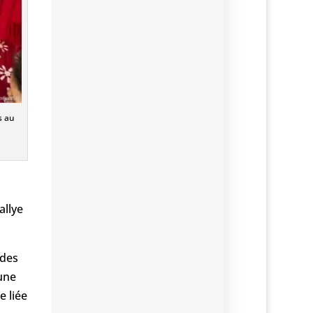
s au
allye
 des
 une
e liée