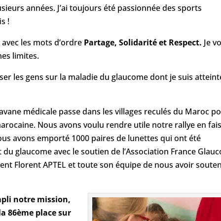
usieurs années. J’ai toujours été passionnée des sports
s !
in avec les mots d’ordre
Partage, Solidarité et Respect.
Je vo
es limites.
iliser les gens sur la maladie du glaucome dont je suis atteint
ravane médicale passe dans les villages reculés du Maroc p
arocaine. Nous avons voulu rendre utile notre rallye en fai
us avons emporté 1000 paires de lunettes qui ont été
ent du glaucome avec le soutien de l’Association France Glau
ent Florent APTEL et toute son équipe de nous avoir soute
pli notre mission,
 la 86ème place sur