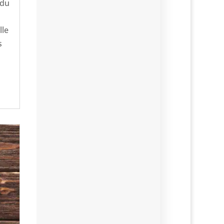
 du
lle
s