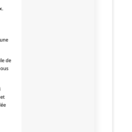
x.
 une
ile de
nous
i
 et
lée