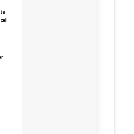
nte
 œil
er