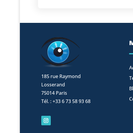
A
185 rue Raymond
T
Losserand
B
75014 Paris
C
Tél. : +33 6 73 58 93 68