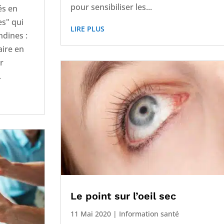
pour sensibiliser les...
és en
es" qui
LIRE PLUS
ndines :
aire en
r
.
Le point sur l’oeil sec
11 Mai 2020
|
Information santé